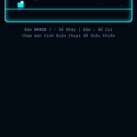
Bấm
SPACE / ↑
để Nhảy | Bấm
↓
để Cúi
Chạm màn hình Điện thoại để điều khiển