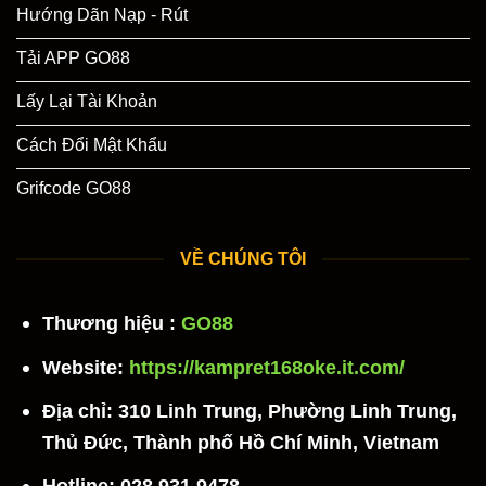
Hướng Dãn Nạp - Rút
Tải APP GO88
Lấy Lại Tài Khoản
Cách Đổi Mật Khẩu
Grifcode GO88
VỀ CHÚNG TÔI
Thương hiệu :
GO88
Website:
https://kampret168oke.it.com/
Địa chỉ: 310 Linh Trung, Phường Linh Trung,
Thủ Đức, Thành phố Hồ Chí Minh, Vietnam
Hotline: 028 931 9478