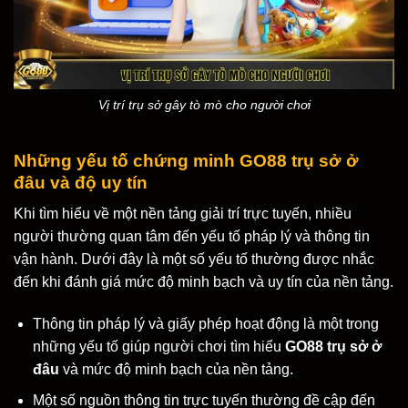
Vị trí trụ sở gây tò mò cho người chơi
Những yếu tố chứng minh GO88 trụ sở ở
đâu và độ uy tín
Khi tìm hiểu về một nền tảng giải trí trực tuyến, nhiều
người thường quan tâm đến yếu tố pháp lý và thông tin
vận hành. Dưới đây là một số yếu tố thường được nhắc
đến khi đánh giá mức độ minh bạch và uy tín của nền tảng.
Thông tin pháp lý và giấy phép hoạt động là một trong
những yếu tố giúp người chơi tìm hiểu
GO88 trụ sở ở
đâu
và mức độ minh bạch của nền tảng.
Một số nguồn thông tin trực tuyến thường đề cập đến