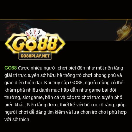
GO88
được nhiều người chơi biết đến như một nền tảng
giải trí trực tuyến sở hữu hệ thống trò chơi phong phú và
giao diện hiện đại. Khi truy cập GO88, người dùng có thể
khám phá nhiều danh mục hấp dẫn như game bài đổi
thưởng, slot game, bắn cá và các trò chơi trực tuyến phổ
biến khác. Nền tảng được thiết kế với bố cục rõ ràng, giúp
người chơi dễ dàng tìm kiếm và lựa chọn trò chơi phù hợp
với sở thích