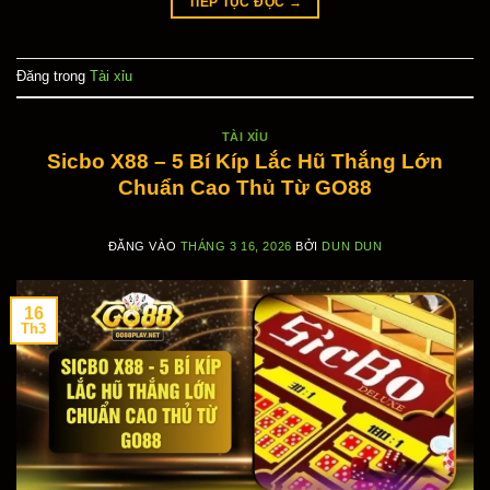
TIẾP TỤC ĐỌC
→
Đăng trong
Tài xỉu
TÀI XỈU
Sicbo X88 – 5 Bí Kíp Lắc Hũ Thắng Lớn
Chuẩn Cao Thủ Từ GO88
ĐĂNG VÀO
THÁNG 3 16, 2026
BỞI
DUN DUN
16
Th3