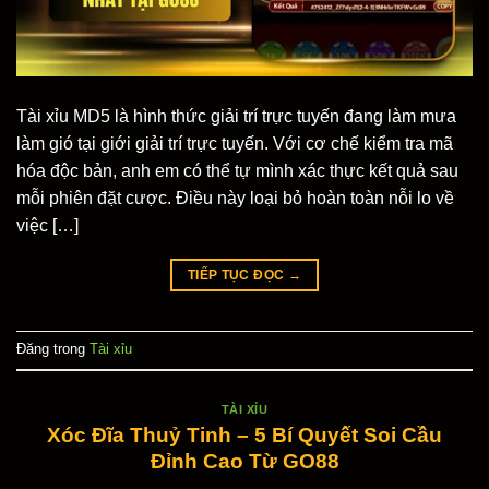
Tài xỉu MD5 là hình thức giải trí trực tuyến đang làm mưa
làm gió tại giới giải trí trực tuyến. Với cơ chế kiểm tra mã
hóa độc bản, anh em có thể tự mình xác thực kết quả sau
mỗi phiên đặt cược. Điều này loại bỏ hoàn toàn nỗi lo về
việc […]
TIẾP TỤC ĐỌC
→
Đăng trong
Tài xỉu
TÀI XỈU
Xóc Đĩa Thuỷ Tinh – 5 Bí Quyết Soi Cầu
Đỉnh Cao Từ GO88