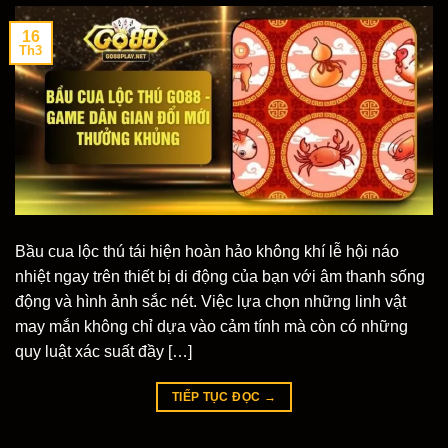
16
Th3
Bầu cua lộc thú tái hiện hoàn hảo không khí lễ hội náo
nhiệt ngay trên thiết bị di động của bạn với âm thanh sống
động và hình ảnh sắc nét. Việc lựa chọn những linh vật
may mắn không chỉ dựa vào cảm tính mà còn có những
quy luật xác suất đầy […]
TIẾP TỤC ĐỌC
→