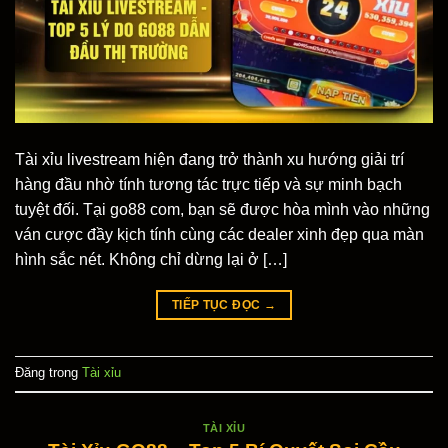
Tài xỉu livestream hiện đang trở thành xu hướng giải trí
hàng đầu nhờ tính tương tác trực tiếp và sự minh bạch
tuyệt đối. Tại go88 com, bạn sẽ được hòa mình vào những
ván cược đầy kịch tính cùng các dealer xinh đẹp qua màn
hình sắc nét. Không chỉ dừng lại ở […]
TIẾP TỤC ĐỌC
→
Đăng trong
Tài xỉu
TÀI XỈU