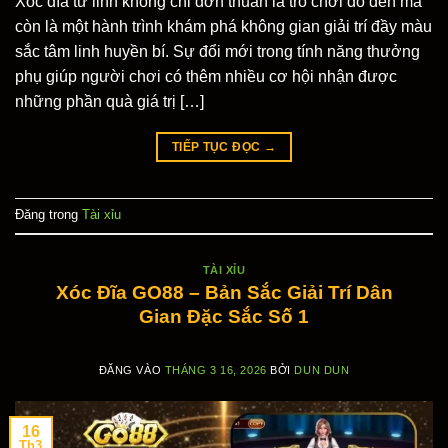
Xóc đĩa tứ linh không chỉ đơn thuần là trò chơi đỏ đen mà
còn là một hành trình khám phá không gian giải trí đầy màu
sắc tâm linh huyền bí. Sự đổi mới trong tính năng thưởng
phụ giúp người chơi có thêm nhiều cơ hội nhận được
những phần quà giá trị […]
TIẾP TỤC ĐỌC
→
Đăng trong
Tài xỉu
TÀI XỈU
Xóc Đĩa GO88 – Bản Sắc Giải Trí Dân
Gian Đặc Sắc Số 1
ĐĂNG VÀO
THÁNG 3 16, 2026
BỞI
DUN DUN
16
Th3