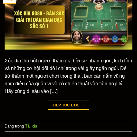
Xóc đĩa thu hút người tham gia bởi sự nhanh gọn, kịch tính
và những cơ hội đổi đời chỉ trong vài giây ngắn ngủi. Để
trở thành một người chơi thông thái, bạn cần nắm vững
nhịp điệu của quân vị và có chiến thuật vào tiền hợp lý.
Hãy cùng đi sâu vào […]
TIẾP TỤC ĐỌC
→
Đăng trong
Tài xỉu