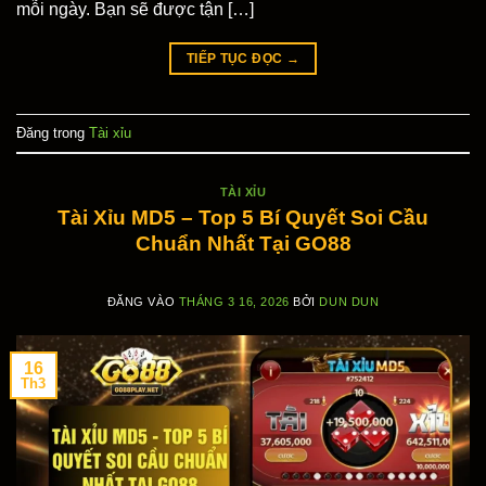
mỗi ngày. Bạn sẽ được tận […]
TIẾP TỤC ĐỌC
→
Đăng trong
Tài xỉu
TÀI XỈU
Tài Xỉu MD5 – Top 5 Bí Quyết Soi Cầu
Chuẩn Nhất Tại GO88
ĐĂNG VÀO
THÁNG 3 16, 2026
BỞI
DUN DUN
16
Th3