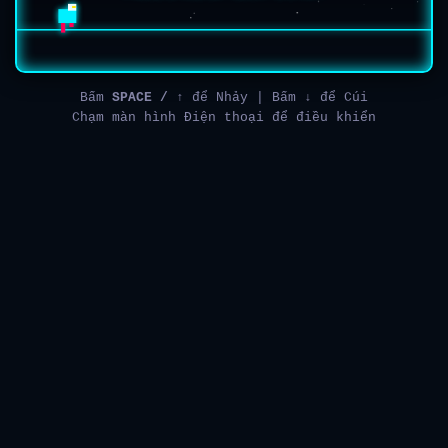
Bấm
SPACE / ↑
để Nhảy | Bấm
↓
để Cúi
Chạm màn hình Điện thoại để điều khiển