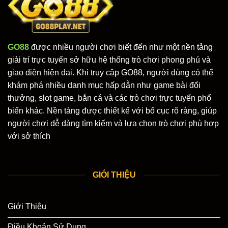
GO88
được nhiều người chơi biết đến như một nền tảng
giải trí trực tuyến sở hữu hệ thống trò chơi phong phú và
giao diện hiện đại. Khi truy cập GO88, người dùng có thể
khám phá nhiều danh mục hấp dẫn như game bài đổi
thưởng, slot game, bắn cá và các trò chơi trực tuyến phổ
biến khác. Nền tảng được thiết kế với bố cục rõ ràng, giúp
người chơi dễ dàng tìm kiếm và lựa chọn trò chơi phù hợp
với sở thích
GIÓI THIỆU
Giới Thiệu
Điều Khoản Sử Dụng