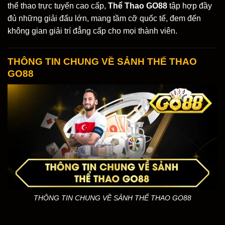
thể thao trực tuyến cao cấp,
Thể Thao GO88
tập hợp đầy
đủ những giải đấu lớn, mang tầm cỡ quốc tế, đem đến
không gian giải trí đẳng cấp cho mọi thành viên.
THÔNG TIN CHUNG VỀ SẢNH THỂ THAO
GO88
THÔNG TIN CHUNG VỀ SẢNH THỂ THAO GO88