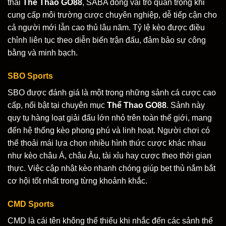
thái
Thể Thao GO88
, SABA đóng vai trò quan trọng khi
cung cấp môi trường cược chuyên nghiệp, dễ tiếp cận cho
cả người mới lẫn cao thủ lâu năm. Tỷ lệ kèo được điều
chỉnh liên tục theo diễn biến trận đấu, đảm bảo sự công
bằng và minh bạch.
SBO Sports
SBO được đánh giá là một trong những sảnh cá cược cao
cấp, nổi bật tại chuyên mục
Thể Thao GO88
. Sảnh này
quy tụ hàng loạt giải đấu lớn nhỏ trên toàn thế giới, mang
đến hệ thống kèo phong phú và linh hoạt. Người chơi có
thể thoải mái lựa chọn nhiều hình thức cược khác nhau
như kèo châu Á, châu Âu, tài xỉu hay cược theo thời gian
thực. Việc cập nhật kèo nhanh chóng giúp bet thủ nắm bắt
cơ hội tốt nhất trong từng khoảnh khắc.
CMD Sports
CMD là cái tên không thể thiếu khi nhắc đến các sảnh thể