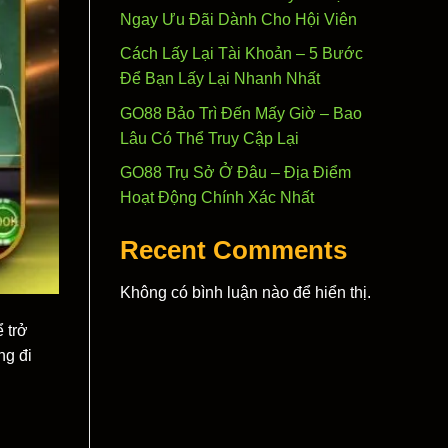
Ngay Ưu Đãi Dành Cho Hội Viên
Cách Lấy Lại Tài Khoản – 5 Bước
Để Bạn Lấy Lại Nhanh Nhất
GO88 Bảo Trì Đến Mấy Giờ – Bao
Lâu Có Thể Truy Cập Lại
GO88 Trụ Sở Ở Đâu – Địa Điểm
Hoạt Động Chính Xác Nhất
Recent Comments
Không có bình luận nào để hiển thị.
 trở
ng đi