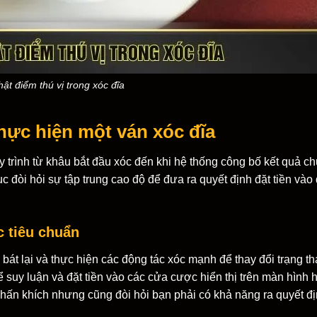
ật điểm thú vị trong xóc đĩa
thực hiện một ván xóc đĩa
trình từ khâu bắt đầu xóc đến khi hệ thống công bố kết quả c
c đòi hỏi sự tập trung cao độ để đưa ra quyết định đặt tiền vào
c tiêu chuẩn
 bát lại và thực hiện các động tác xóc mạnh để thay đổi trạng th
suy luận và đặt tiền vào các cửa cược hiển thị trên màn hình 
hấn khích nhưng cũng đòi hỏi bạn phải có khả năng ra quyết đ