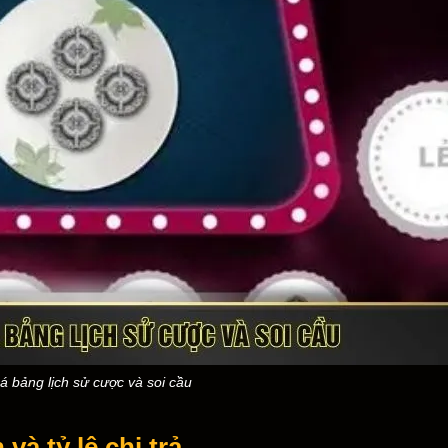
 bảng lịch sử cược và soi cầu
à tỷ lệ chi trả