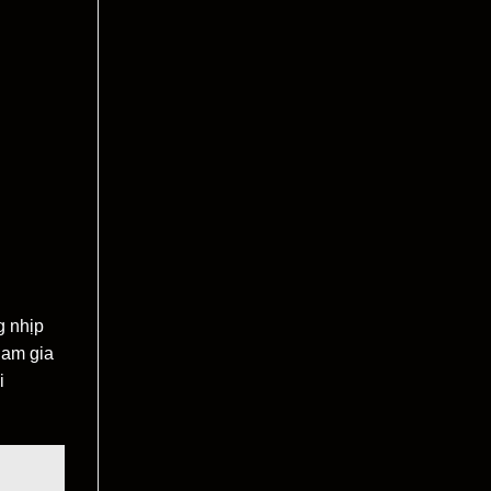
g nhịp
ham gia
i