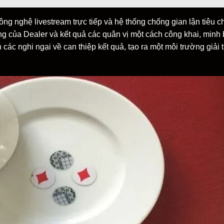
ông nghệ livestream trực tiếp và hệ thống chống gian lận tiêu 
ng của Dealer và kết quả các quân vị một cách công khai, minh
 các nghi ngại về can thiệp kết quả, tạo ra một môi trường giải t