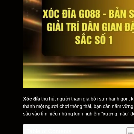
Xóc đĩa
thu hút người tham gia bởi sự nhanh gọn, kịc
thành một người chơi thông thái, bạn cần nắm vững n
sâu vào tìm hiểu những kinh nghiệm “xương máu” để 
Table of Contents