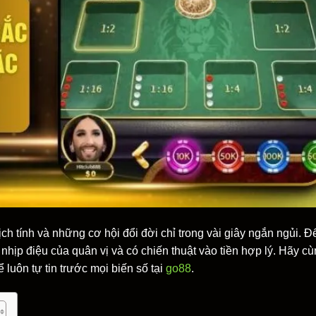
h tính và những cơ hội đổi đời chỉ trong vài giây ngắn ngủi. Để
hịp điệu của quân vị và có chiến thuật vào tiền hợp lý. Hãy cù
luôn tự tin trước mọi biến số tại
go88
.