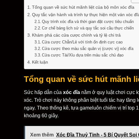
Tổng quan về sức hút mãnh liệt của bộ môn xóc đĩa
Quy tắc vận hành và trình tự thực hiện một ván xóc đĩ
Quy trình xóc đĩa và thời gian đặt cược tiêu chuẩn
Cơ chế bảng lịch sử và quy tắc soi cầu thực chiến
Khám phá các cửa cược chính và tỷ lệ chi trả
Cửa cược Chẵn/Lẻ với tính ổn định cực cao
Cửa cược theo màu sắc quân vị (cược vị) xóc đĩa
Cửa cược Tài/Xỉu dựa trên màu sắc chủ đạo
Kết luận
Tổng quan về sức hút mãnh li
Sức hấp dẫn của
xóc đĩa
nằm ở quy luật chơi cực k
xóc. Trò chơi này không phân biệt tuổi tác hay tầng 
ngay. Theo thống kê, tựa gameluôn chiếm vị trí top 
khoảng 60 giây.
Xem thêm
Xóc Đĩa Thuỷ Tinh - 5 Bí Quyết So