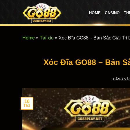
Bỏ
qua
HOME
CASINO
TH
nội
dung
Home
»
Tài xỉu
»
Xóc Đĩa GO88 – Bản Sắc Giải Trí
Xóc Đĩa GO88 – Bản Sắ
ĐĂNG V
16
Th3