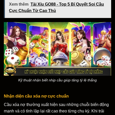
Xem thêm
Tài Xỉu GO88 - Top 5 Bí Quyết Soi Cầu
Cực Chuẩn Từ Cao Thủ
Kỹ thuật nhận biết nhịp cầu giúp tăng tỷ lệ thắng
Nhận diện cầu xóa nợ cực chuẩn
Cầu xóa nợ thường xuất hiện sau những chuỗi biến động
mạnh và có tính lặp lại rất cao theo từng chu kỳ. Khi trải