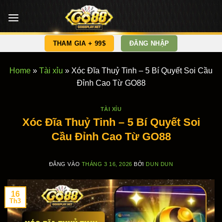
Bỏ
qua
nội
dung
THAM GIA + 99$
ĐĂNG NHẬP
Home
»
Tài xỉu
»
Xóc Đĩa Thuỷ Tinh – 5 Bí Quyết Soi Cầu
Đỉnh Cao Từ GO88
TÀI XỈU
Xóc Đĩa Thuỷ Tinh – 5 Bí Quyết Soi
Cầu Đỉnh Cao Từ GO88
ĐĂNG VÀO
THÁNG 3 16, 2026
BỞI
DUN DUN
16
Th3