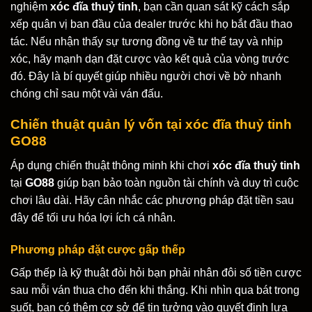
nghiệm
xóc đĩa thuỷ tinh
, bạn cần quan sát kỹ cách sắp
xếp quân vị ban đầu của dealer trước khi họ bắt đầu thao
tác. Nếu nhận thấy sự tương đồng về tư thế tay và nhịp
xóc, hãy mạnh dạn đặt cược vào kết quả của vòng trước
đó. Đây là bí quyết giúp nhiều người chơi về bờ nhanh
chóng chỉ sau một vài ván đấu.
Chiến thuật quản lý vốn tại xóc đĩa thuỷ tinh
GO88
Áp dụng chiến thuật thông minh khi chơi
xóc đĩa thuỷ tinh
tại
GO88
giúp bạn bảo toàn nguồn tài chính và duy trì cuộc
chơi lâu dài. Hãy cân nhắc các phương pháp đặt tiền sau
đây để tối ưu hóa lợi ích cá nhân.
Phương pháp đặt cược gấp thếp
Gấp thếp là kỹ thuật đòi hỏi bạn phải nhân đôi số tiền cược
sau mỗi ván thua cho đến khi thắng. Khi nhìn qua bát trong
suốt, bạn có thêm cơ sở để tin tưởng vào quyết định lựa