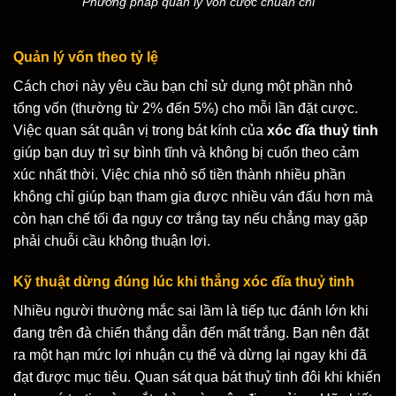
Phương pháp quản lý vốn cược chuẩn chỉ
Quản lý vốn theo tỷ lệ
Cách chơi này yêu cầu bạn chỉ sử dụng một phần nhỏ
tổng vốn (thường từ 2% đến 5%) cho mỗi lần đặt cược.
Việc quan sát quân vị trong bát kính của
xóc đĩa thuỷ tinh
giúp bạn duy trì sự bình tĩnh và không bị cuốn theo cảm
xúc nhất thời. Việc chia nhỏ số tiền thành nhiều phần
không chỉ giúp bạn tham gia được nhiều ván đấu hơn mà
còn hạn chế tối đa nguy cơ trắng tay nếu chẳng may gặp
phải chuỗi cầu không thuận lợi.
Kỹ thuật dừng đúng lúc khi thắng xóc đĩa thuỷ tinh
Nhiều người thường mắc sai lầm là tiếp tục đánh lớn khi
đang trên đà chiến thắng dẫn đến mất trắng. Bạn nên đặt
ra một hạn mức lợi nhuận cụ thể và dừng lại ngay khi đã
đạt được mục tiêu. Quan sát qua bát thuỷ tinh đôi khi khiến