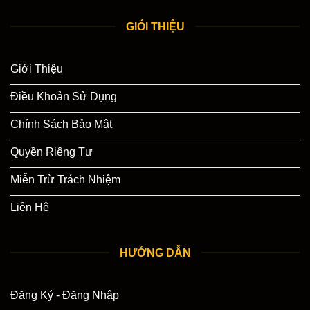
GIÓI THIỆU
Giới Thiệu
Điều Khoản Sử Dụng
Chính Sách Bảo Mật
Quyền Riêng Tư
Miễn Trừ Trách Nhiệm
Liên Hệ
HƯỚNG DẪN
Đăng Ký - Đăng Nhập