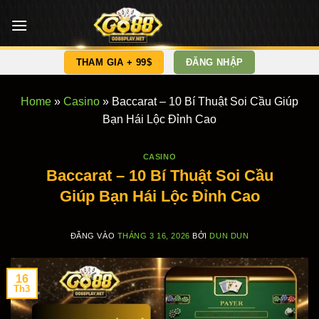
Bỏ
qua
nội
dung
THAM GIA + 99$
ĐĂNG NHẬP
Home
»
Casino
»
Baccarat – 10 Bí Thuật Soi Cầu Giúp
Bạn Hái Lộc Đỉnh Cao
CASINO
Baccarat – 10 Bí Thuật Soi Cầu
Giúp Bạn Hái Lộc Đỉnh Cao
ĐĂNG VÀO
THÁNG 3 16, 2026
BỞI
DUN DUN
16
Th3