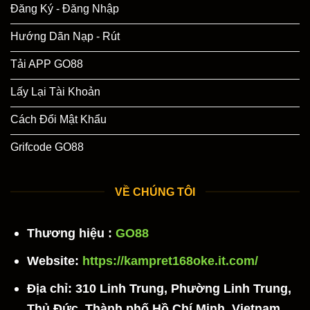
Đăng Ký - Đăng Nhập
Hướng Dãn Nạp - Rút
Tải APP GO88
Lấy Lại Tài Khoản
Cách Đổi Mật Khẩu
Grifcode GO88
VỀ CHÚNG TÔI
Thương hiệu :
GO88
Website:
https://kampret168oke.it.com/
Địa chỉ: 310 Linh Trung, Phường Linh Trung,
Thủ Đức, Thành phố Hồ Chí Minh, Vietnam