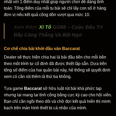
nhất với 1 điểm duy nhất giúp người chơi dễ dàng tính
toán. Tổng điểm của mỗi tụ bài sẽ chỉ lấy con số ở hàng
đơn vị nếu kết quả cộng dồn vượt qua mức 10.
Xem thêm:
Xì Tố
GO88 – Cuộc Đấu Trí
Đầy Căng Thẳng Và Bất Ngờ
Cơ chế chia bài khởi đầu ván Baccarat
Dealer sẽ thực hiện chia hai lá bài đầu tiên cho mỗi bên
theo một trình tự cố định đã được thiết lập sẵn. Dựa trên
tổng số điểm của hai quân bài này, hệ thống sẽ quyết định
xem có cần rút thêm lá thứ ba không.
Tựa game
Baccarat
sở hữu luật rút bài khá phức tạp
nhưng lại mang lại tính công bằng cực kỳ cao cho hội viên.
Bạn chỉ cần ngồi theo dõi và chờ đợi kết quả hiển thị minh
bạch trên màn hình thiết bị cá nhân của mình.