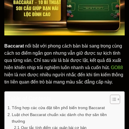
Baccarat
nổi bật với phong cách bàn bài sang trọng cùng
cách so điểm ngắn gọn nhưng vẫn giữ được sự kịch tính
qua từng ván. Chỉ sau vài lá bài được lật, kết quả đã xuất
hiện khiến nhịp trải nghiệm luôn nhanh và cuốn hút.
GO88
hiện là nơi được nhiều người nhắc đến khi tìm kiếm thông
tin liên quan đến trò bài mang màu sắc đẳng cấp này.
Table of Contents
Tổng hợp các cửa đặt tiền phổ biến trong Baccarat
Luật chơi Baccarat chuẩn xác dành cho thợ săn tiền
thưởng
Quy tắc tính điểm các quân bài cơ bản