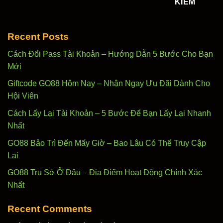
KIẾM
Recent Posts
Cách Đổi Pass Tài Khoản – Hướng Dẫn 5 Bước Cho Bạn
Mới
Giftcode GO88 Hôm Nay – Nhận Ngay Ưu Đãi Dành Cho
Hội Viên
Cách Lấy Lại Tài Khoản – 5 Bước Để Bạn Lấy Lại Nhanh
Nhất
GO88 Bảo Trì Đến Mấy Giờ – Bao Lâu Có Thể Truy Cập
Lại
GO88 Trụ Sở Ở Đâu – Địa Điểm Hoạt Động Chính Xác
Nhất
Recent Comments