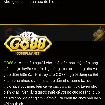
Không có bình luận nào để hiển thị.
GO88
được nhiều người chơi biết đến như một nền tảng
giải trí trực tuyến sở hữu hệ thống trò chơi phong phú và
giao diện hiện đại. Khi truy cập GO88, người dùng có thể
khám phá nhiều danh mục hấp dẫn như game bài đổi
thưởng, slot game, bắn cá và các trò chơi trực tuyến phổ
biến khác. Nền tảng được thiết kế với bố cục rõ ràng, giúp
người chơi dễ dàng tìm kiếm và lựa chọn trò chơi phù hợp
với sở thích