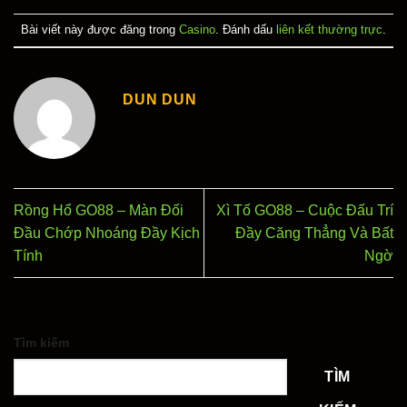
Bài viết này được đăng trong
Casino
. Đánh dấu
liên kết thường trực
.
DUN DUN
Rồng Hổ GO88 – Màn Đối
Xì Tố GO88 – Cuộc Đấu Trí
Đầu Chớp Nhoáng Đầy Kịch
Đầy Căng Thẳng Và Bất
Tính
Ngờ
Tìm kiếm
TÌM