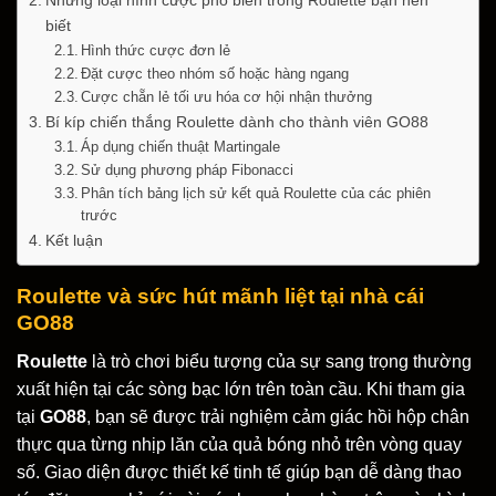
Những loại hình cược phổ biến trong Roulette bạn nên
biết
Hình thức cược đơn lẻ
Đặt cược theo nhóm số hoặc hàng ngang
Cược chẵn lẻ tối ưu hóa cơ hội nhận thưởng
Bí kíp chiến thắng Roulette dành cho thành viên GO88
Áp dụng chiến thuật Martingale
Sử dụng phương pháp Fibonacci
Phân tích bảng lịch sử kết quả Roulette của các phiên
trước
Kết luận
Roulette và sức hút mãnh liệt tại nhà cái
GO88
Roulette
là trò chơi biểu tượng của sự sang trọng thường
xuất hiện tại các sòng bạc lớn trên toàn cầu. Khi tham gia
tại
GO88
, bạn sẽ được trải nghiệm cảm giác hồi hộp chân
thực qua từng nhịp lăn của quả bóng nhỏ trên vòng quay
số. Giao diện được thiết kế tinh tế giúp bạn dễ dàng thao