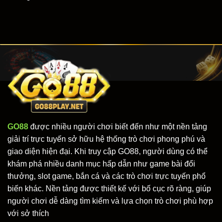
GO88
được nhiều người chơi biết đến như một nền tảng
giải trí trực tuyến sở hữu hệ thống trò chơi phong phú và
giao diện hiện đại. Khi truy cập GO88, người dùng có thể
khám phá nhiều danh mục hấp dẫn như game bài đổi
thưởng, slot game, bắn cá và các trò chơi trực tuyến phổ
biến khác. Nền tảng được thiết kế với bố cục rõ ràng, giúp
người chơi dễ dàng tìm kiếm và lựa chọn trò chơi phù hợp
với sở thích