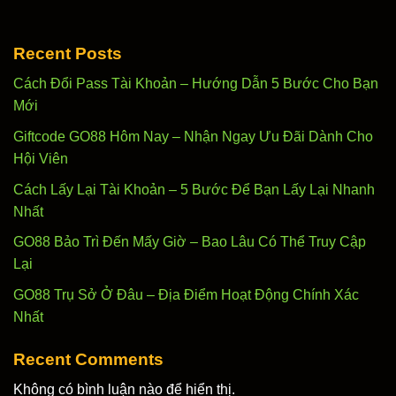
Recent Posts
Cách Đổi Pass Tài Khoản – Hướng Dẫn 5 Bước Cho Bạn
Mới
Giftcode GO88 Hôm Nay – Nhận Ngay Ưu Đãi Dành Cho
Hội Viên
Cách Lấy Lại Tài Khoản – 5 Bước Để Bạn Lấy Lại Nhanh
Nhất
GO88 Bảo Trì Đến Mấy Giờ – Bao Lâu Có Thể Truy Cập
Lại
GO88 Trụ Sở Ở Đâu – Địa Điểm Hoạt Động Chính Xác
Nhất
Recent Comments
Không có bình luận nào để hiển thị.