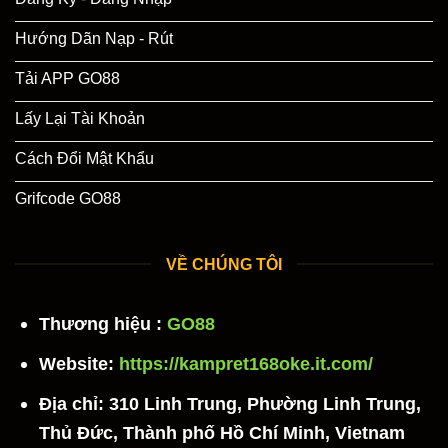
Hướng Dãn Nạp - Rút
Tải APP GO88
Lấy Lại Tài Khoản
Cách Đổi Mật Khẩu
Grifcode GO88
VỀ CHÚNG TÔI
Thương hiệu :
GO88
Website:
https://kampret168oke.it.com/
Địa chỉ: 310 Linh Trung, Phường Linh Trung,
Thủ Đức, Thành phố Hồ Chí Minh, Vietnam