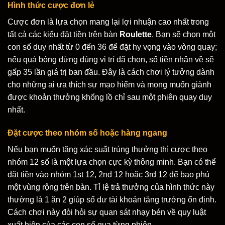
Hình thức cược đơn lẻ
Cược đơn là lựa chọn mang lại lợi nhuận cao nhất trong
tất cả các kiểu đặt tiền trên bàn
Roulette
. Bạn sẽ chọn một
con số duy nhất từ 0 đến 36 để đặt hy vọng vào vòng quay;
nếu quả bóng dừng đúng vị trí đã chọn, số tiền nhận về sẽ
gấp 35 lần giá trị ban đầu. Đây là cách chơi lý tưởng dành
cho những ai ưa thích sự mạo hiểm và mong muốn giành
được khoản thưởng khổng lồ chỉ sau một phiên quay duy
nhất.
Đặt cược theo nhóm số hoặc hàng ngang
Nếu bạn muốn tăng xác suất trúng thưởng thì cược theo
nhóm 12 số là một lựa chọn cực kỳ thông minh. Bạn có thể
đặt tiền vào nhóm 1st 12, 2nd 12 hoặc 3rd 12 để bao phủ
một vùng rộng trên bàn. Tỉ lệ trả thưởng của hình thức này
thường là 1 ăn 2 giúp số dư tài khoản tăng trưởng ổn định.
Cách chơi này đòi hỏi sự quan sát nhạy bén về quy luật
xuất hiện của các con số qua từng phiên.